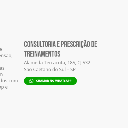
CONSULTORIA E PRESCRIÇÃO DE
e
TREINAMENTOS
ensão,
Alameda Terracota, 185, CJ 532
as
São Caetano do Sul – SP
em
idos com
pp e