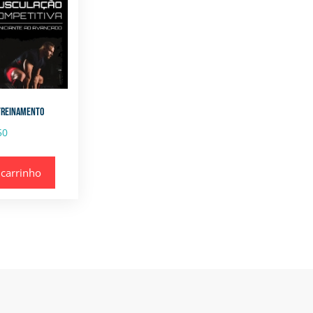
TREINAMENTO
50
 carrinho